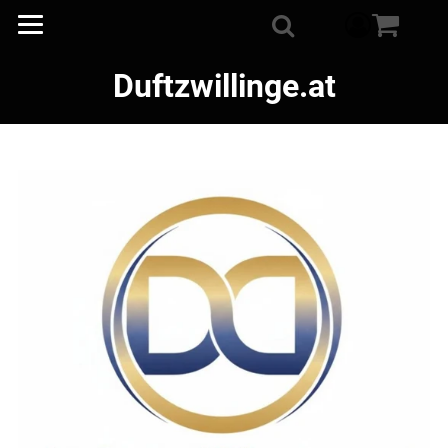
component
Suche
Duftzwillinge.at