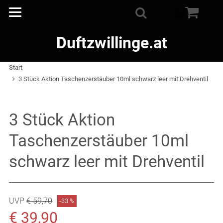
Warenkorb
0
Suche
Duftzwillinge.at
Start
3 Stück Aktion Taschenzerstäuber 10ml schwarz leer mit Drehventil
3 Stück Aktion
Taschenzerstäuber 10ml
schwarz leer mit Drehventil
Ursprünglicher Preis: € 59,70
UVP
€ 59,70
Rabatt: -33 %
-33 %
Verkaufspreis: € 39,90
€ 39,90