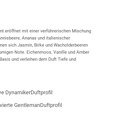
ent eröffnet mit einer verführerischen Mischung
nnisbeere, Ananas und italienischer
inen sich Jasmin, Birke und Wacholderbeeren
 blumigen Note. Eichenmoos, Vanille und Amber
 Basis und verleihen dem Duft Tiefe und
ive DynamikerDuftprofil
ivierte GentlemanDuftprofil