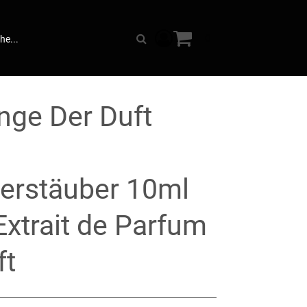
Warenkorb anzeigen. Sie 
0
Suche
inge Der Duft
erstäuber 10ml
xtrait de Parfum
ft