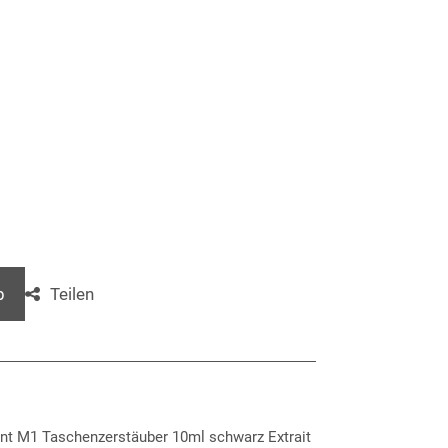
: € 19,90
Teilen
b
ent M1 Taschenzerstäuber 10ml schwarz Extrait