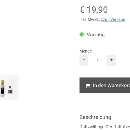
Verkaufspreis
€ 19,90
inkl. MwSt.
,
zzgl. Versand
Vorrätig
Menge:
In den Warenkor
Beschreibung
Duftzwillinge Der Duft Av