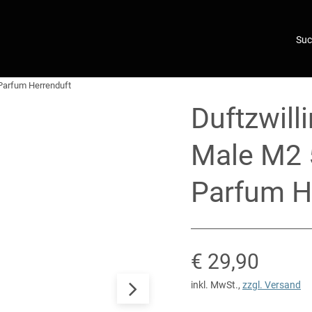
 Parfum Herrenduft
Duftzwill
Male M2 5
Parfum H
Verkaufspreis
€ 29,90
inkl. MwSt.
,
zzgl. Versand