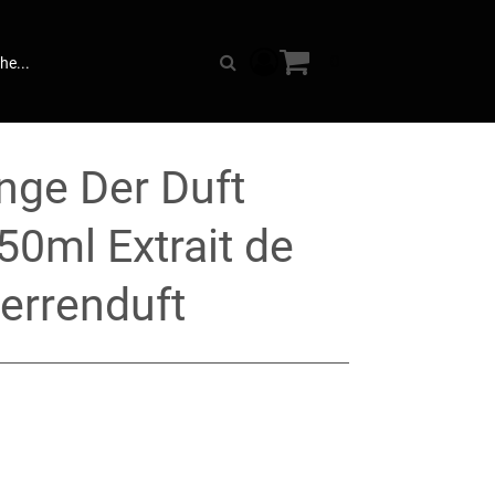
Warenkorb anzeigen. Sie 
0
Suche
inge Der Duft
0ml Extrait de
errenduft
: € 29,90