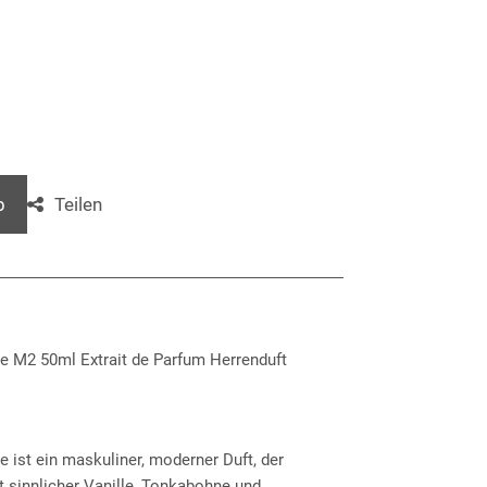
Teilen
b
le M2 50ml Extrait de Parfum Herrenduft
e ist ein maskuliner, moderner Duft, der
 sinnlicher Vanille, Tonkabohne und