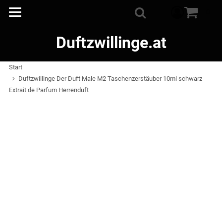
Warenkorb
0
Suche
Duftzwillinge.at
Start
Duftzwillinge Der Duft Male M2 Taschenzerstäuber 10ml schwarz
Extrait de Parfum Herrenduft