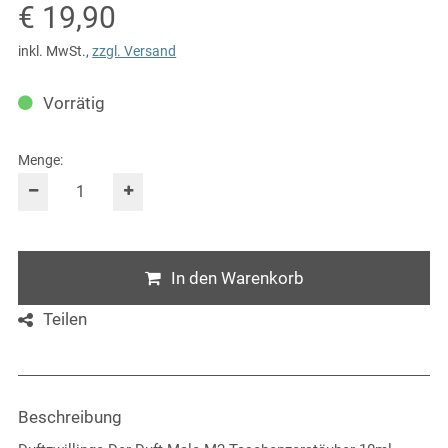
Verkaufspreis: € 19,90
€ 19,90
inkl. MwSt.
,
zzgl. Versand
Vorrätig
Menge:
In den Warenkorb
Teilen
Beschreibung