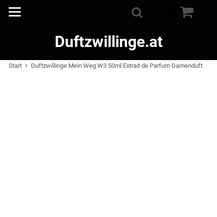
Warenkorb
0
Suche
Duftzwillinge.at
Start
Duftzwillinge Mein Weg W3 50ml Extrait de Parfum Damenduft